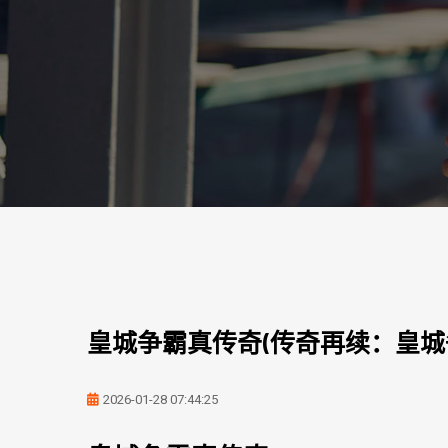
皇城争霸真传奇(传奇再续：皇城
2026-01-28 07:44:25