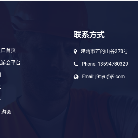
联系方式
入口首页
建瓯市芒的山谷278号
九游会平台
Phone: 13594780329
例
Email: j9tiyu@j9.com
化
务
九游会