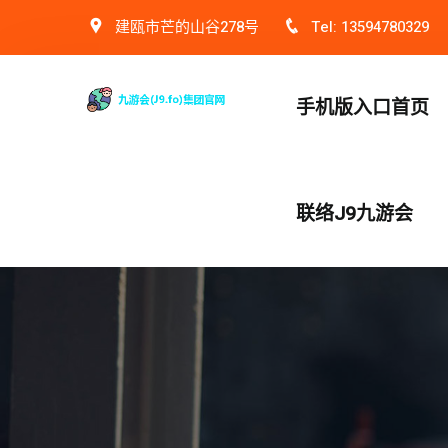
建瓯市芒的山谷278号
Tel: 13594780329
手机版入口首页
联络J9九游会