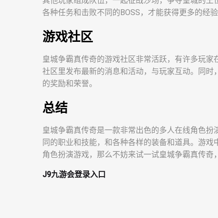
其他玩家组成队伍，一起征战沙场，争夺皇城的王
各种任务和击败不同的BOSS，才能获得更多的经
游戏社区
皇城争霸真传奇的游戏社区非常活跃，有许多玩家
社区里发布最新的消息和活动，与玩家互动。同时
的奖励和荣誉。
总结
皇城争霸真传奇是一款非常出色的多人在线角色扮
同的职业和技能，和各种各样的装备和道具。游戏中
角色扮演游戏，那么不妨来试一试皇城争霸真传奇
J9九游会登录入口