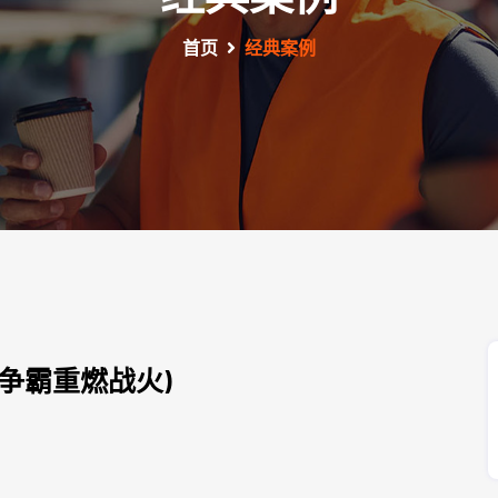
首页
经典案例
争霸重燃战火)